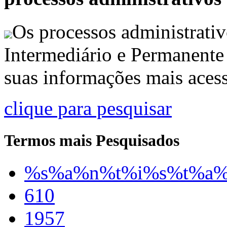
Os processos administrativ
Intermediário e Permanente
suas informações mais acess
clique para pesquisar
Termos mais Pesquisados
%s%a%n%t%i%s%t%a
610
1957