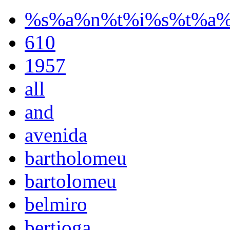
%s%a%n%t%i%s%t%a
610
1957
all
and
avenida
bartholomeu
bartolomeu
belmiro
bertioga