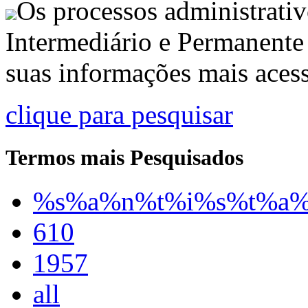
Os processos administrativ
Intermediário e Permanente
suas informações mais acess
clique para pesquisar
Termos mais Pesquisados
%s%a%n%t%i%s%t%a
610
1957
all