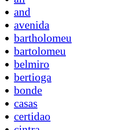
and
avenida
bartholomeu
bartolomeu
belmiro
bertioga
bonde
casas
certidao
cintra