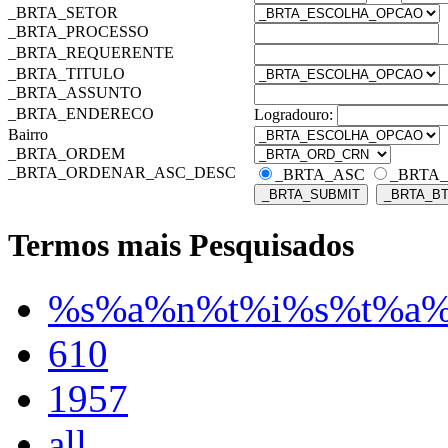
_BRTA_SETOR
_BRTA_PROCESSO
_BRTA_REQUERENTE
_BRTA_TITULO
_BRTA_ASSUNTO
_BRTA_ENDERECO
Logradouro:
Bairro
_BRTA_ORDEM
_BRTA_ORDENAR_ASC_DESC
_BRTA_ASC
_BRTA
Termos mais Pesquisados
%s%a%n%t%i%s%t%a
610
1957
all