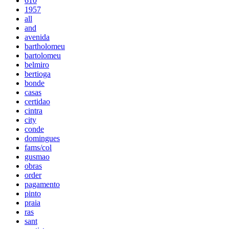
610
1957
all
and
avenida
bartholomeu
bartolomeu
belmiro
bertioga
bonde
casas
certidao
cintra
city
conde
domingues
fams/col
gusmao
obras
order
pagamento
pinto
praia
ras
sant