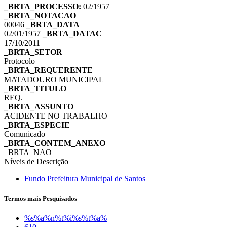
_BRTA_PROCESSO:
02/1957
_BRTA_NOTACAO
00046
_BRTA_DATA
02/01/1957
_BRTA_DATAC
17/10/2011
_BRTA_SETOR
Protocolo
_BRTA_REQUERENTE
MATADOURO MUNICIPAL
_BRTA_TITULO
REQ.
_BRTA_ASSUNTO
ACIDENTE NO TRABALHO
_BRTA_ESPECIE
Comunicado
_BRTA_CONTEM_ANEXO
_BRTA_NAO
Níveis de Descrição
Fundo Prefeitura Municipal de Santos
Termos mais Pesquisados
%s%a%n%t%i%s%t%a%