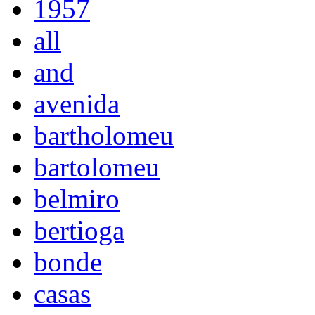
1957
all
and
avenida
bartholomeu
bartolomeu
belmiro
bertioga
bonde
casas