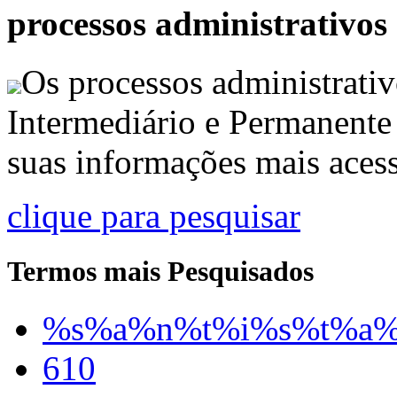
processos administrativos
Os processos administrativ
Intermediário e Permanente
suas informações mais acess
clique para pesquisar
Termos mais Pesquisados
%s%a%n%t%i%s%t%a
610