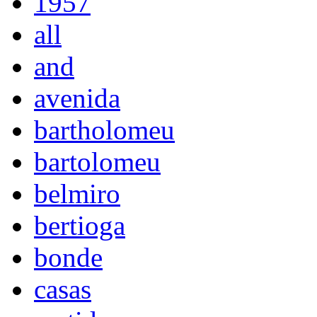
1957
all
and
avenida
bartholomeu
bartolomeu
belmiro
bertioga
bonde
casas