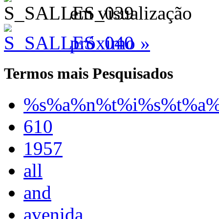
em visualização
próximo »
Termos mais Pesquisados
%s%a%n%t%i%s%t%a
610
1957
all
and
avenida