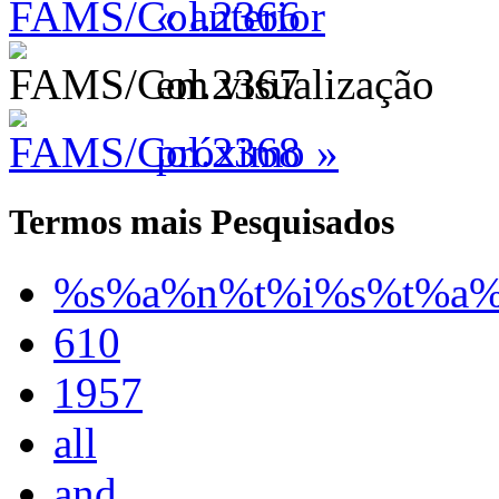
« anterior
em visualização
próximo »
Termos mais Pesquisados
%s%a%n%t%i%s%t%a
610
1957
all
and