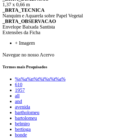
1,37 x 0,66 m
_BRTA_TECNICA
Nanquim e Aquarela sobre Papel Vegetal
_BRTA_OBSERVACAO
Envelope Baixada Santista
Extensões da Ficha
+ Imagem
Navegue no nosso Acervo
Termos mais Pesquisados
%s%a%n%t%i%s%t%a%
610
1957
all
and
avenida
bartholomeu
bartolomeu
belmiro
bertioga
bonde