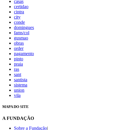
casas
certidao
cintra
city
conde
domingues
fams/col
gusmao
obras
order
pagamento
pinto
praia
ras
sant
santista
sistema
union
vila
MAPA DO SITE
A FUNDAÇÃO
Sobre a Fundação
|