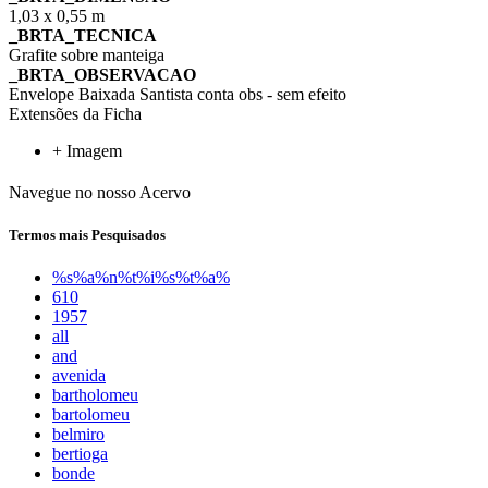
1,03 x 0,55 m
_BRTA_TECNICA
Grafite sobre manteiga
_BRTA_OBSERVACAO
Envelope Baixada Santista conta obs - sem efeito
Extensões da Ficha
+ Imagem
Navegue no nosso Acervo
Termos mais Pesquisados
%s%a%n%t%i%s%t%a%
610
1957
all
and
avenida
bartholomeu
bartolomeu
belmiro
bertioga
bonde