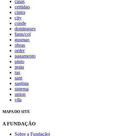
casas
certidao
cintra
city
conde
domingues
fams/col
gusmao
obras
order
pagamento
pinto
praia
ras
sant
santista
sistema
union
vila
MAPA DO SITE
A FUNDAÇÃO
Sobre a Fundação
|